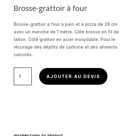
Brosse-grattoir à four
Brosse-grattoir à four à pain et à pizza de 28 cm
avec un manche de 1 mètre. Côté brosse en fil de
laiton. Côté grattoir en acier inoxydable. Pour le
récurage des dépôts de carbone et des aliments
calcinés.
quantité
AJOUTER AU DEVIS
de
Brosse-
grattoir
à
four