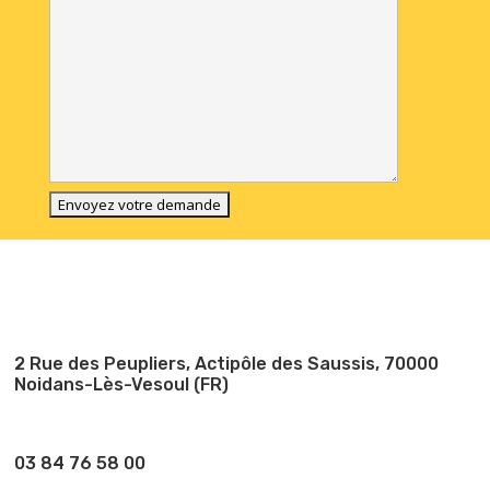
V
e
u
i
l
l
e
2 Rue des Peupliers, Actipôle des Saussis, 70000
z
Noidans-Lès-Vesoul (FR)
l
a
i
03 84 76 58 00
s