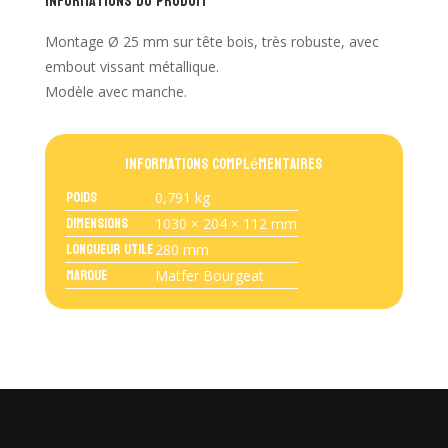
Informations du produit
Montage Ø 25 mm sur tête bois, très robuste, avec
embout vissant métallique.
Modèle avec manche.
Informations complémentaires
Poids
0,791 kg
Dimensions
1030 × 204 × 112 mm
Longueur Utile
280 mm
Marque
Matfer Bourgeat